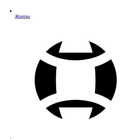
Жанры