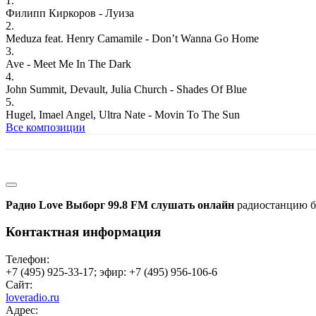
1.
Филипп Киркоров - Луиза
2.
Meduza feat. Henry Camamile - Don’t Wanna Go Home
3.
Ave - Meet Me In The Dark
4.
John Summit, Devault, Julia Church - Shades Of Blue
5.
Hugel, Imael Angel, Ultra Nate - Movin To The Sun
Все композиции
Радио Love Выборг 99.8 FM слушать онлайн
радиостанцию бе
Контактная информация
Телефон:
+7 (495) 925-33-17; эфир: +7 (495) 956-106-6
Сайт:
loveradio.ru
Адрес: