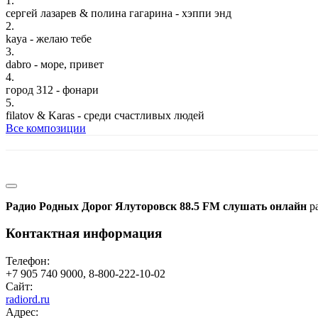
1.
сергей лазарев & полина гагарина - хэппи энд
2.
kaya - желаю тебе
3.
dabro - море, привет
4.
город 312 - фонари
5.
filatov & Karas - среди счастливых людей
Все композиции
Радио Родных Дорог Ялуторовск 88.5 FM слушать онлайн
ра
Контактная информация
Телефон:
+7 905 740 9000, 8-800-222-10-02
Сайт:
radiord.ru
Адрес: