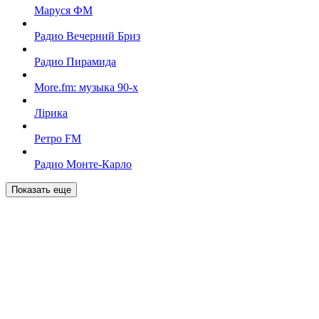
Маруся ФМ
Радио Вечерний Бриз
Радио Пирамида
More.fm: музыка 90-х
Лірика
Ретро FM
Радио Монте-Карло
Показать еще