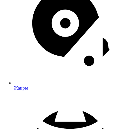
Жанры