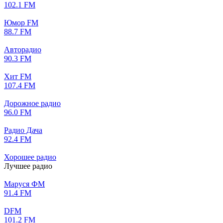
102.1 FM
Юмор FM
88.7 FM
Авторадио
90.3 FM
Хит FM
107.4 FM
Дорожное радио
96.0 FM
Радио Дача
92.4 FM
Хорошее радио
Лучшее радио
Маруся ФМ
91.4 FM
DFM
101.2 FM