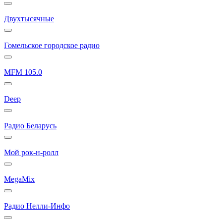
Двухтысячные
Гомельское городское радио
MFM 105.0
Deep
Радио Беларусь
Мой рок-н-ролл
MegaMix
Радио Нелли-Инфо