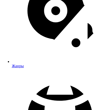
Жанры