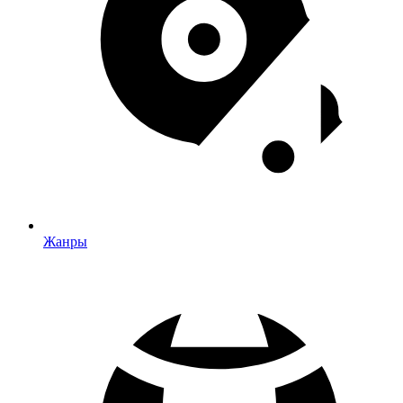
Жанры