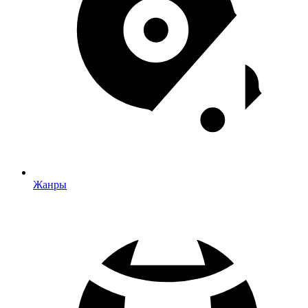
Жанры