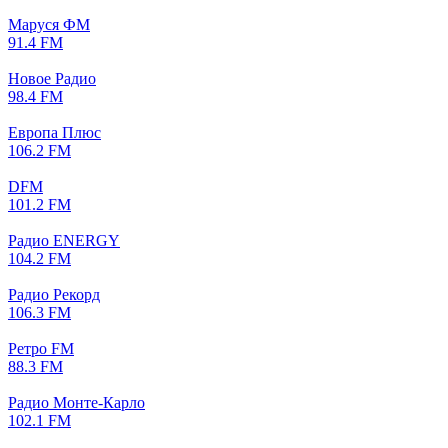
Маруся ФМ
91.4 FM
Новое Радио
98.4 FM
Европа Плюс
106.2 FM
DFM
101.2 FM
Радио ENERGY
104.2 FM
Радио Рекорд
106.3 FM
Ретро FM
88.3 FM
Радио Монте-Карло
102.1 FM