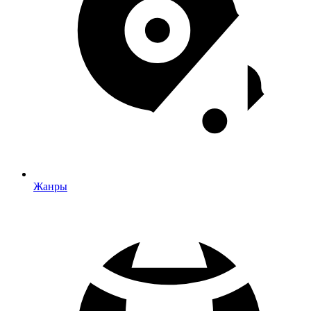
Жанры