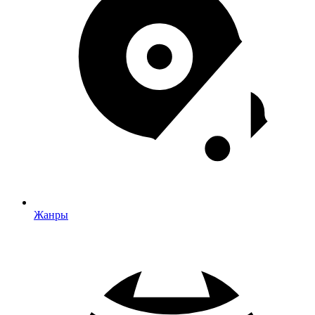
Жанры