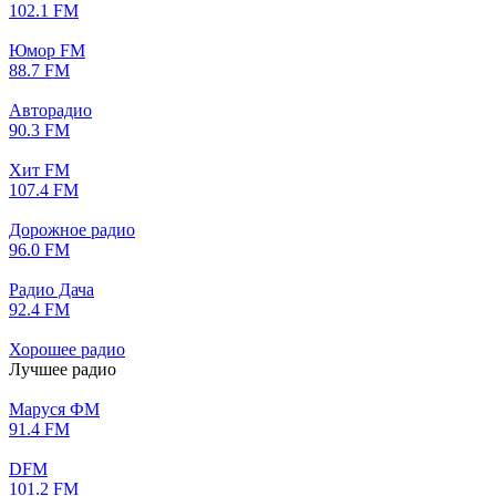
102.1 FM
Юмор FM
88.7 FM
Авторадио
90.3 FM
Хит FM
107.4 FM
Дорожное радио
96.0 FM
Радио Дача
92.4 FM
Хорошее радио
Лучшее радио
Маруся ФМ
91.4 FM
DFM
101.2 FM