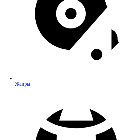
Жанры