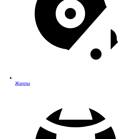
Жанры