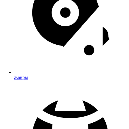
Жанры