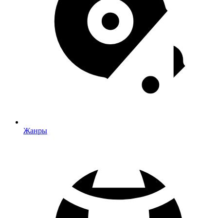
Жанры