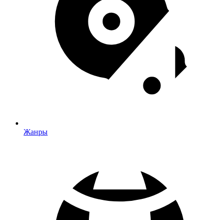
Жанры