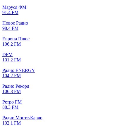
Маруся ФМ
91.4 FM
Новое Радио
98.4 FM
Европа Плюс
106.2 FM
DFM
101.2 FM
Радио ENERGY
104.2 FM
Радио Рекорд
106.3 FM
Ретро FM
88.3 FM
Радио Монте-Карло
102.1 FM