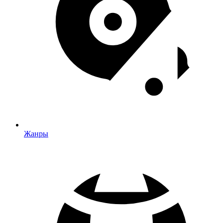
Жанры