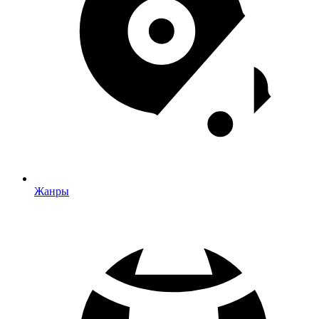
Жанры