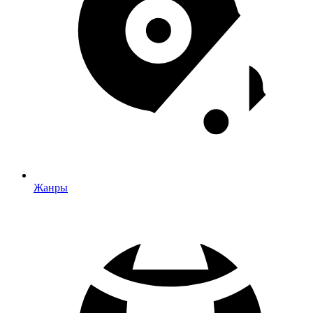
Жанры