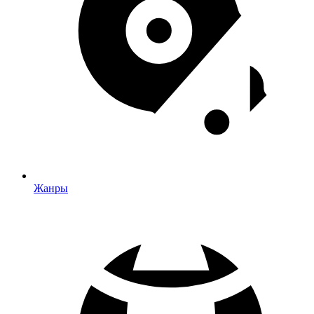
Жанры