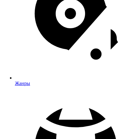
Жанры