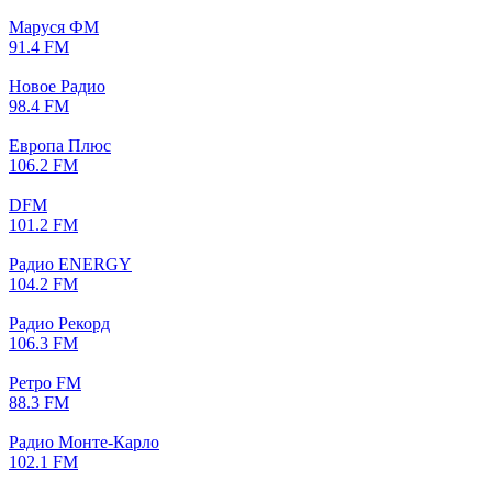
Маруся ФМ
91.4 FM
Новое Радио
98.4 FM
Европа Плюс
106.2 FM
DFM
101.2 FM
Радио ENERGY
104.2 FM
Радио Рекорд
106.3 FM
Ретро FM
88.3 FM
Радио Монте-Карло
102.1 FM