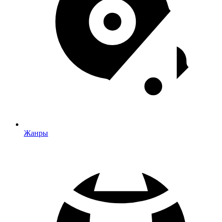
Жанры