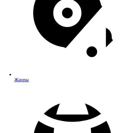
Жанры