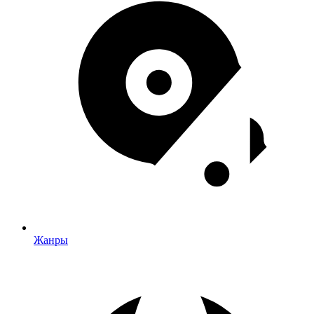
Жанры