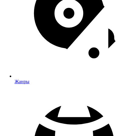
Жанры