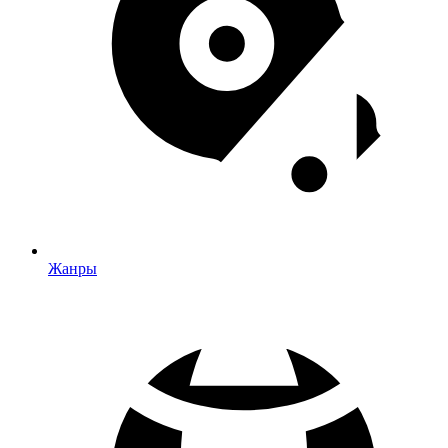
Жанры