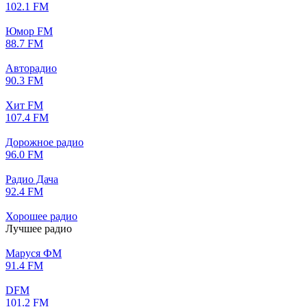
102.1 FM
Юмор FM
88.7 FM
Авторадио
90.3 FM
Хит FM
107.4 FM
Дорожное радио
96.0 FM
Радио Дача
92.4 FM
Хорошее радио
Лучшее радио
Маруся ФМ
91.4 FM
DFM
101.2 FM