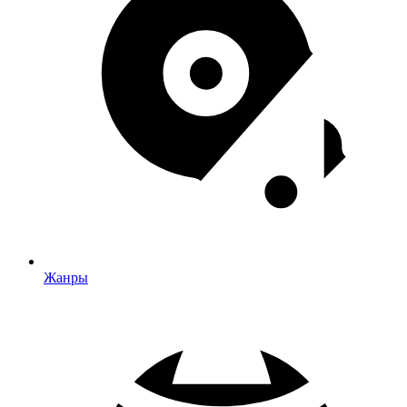
Жанры