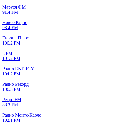
Маруся ФМ
91.4 FM
Новое Радио
98.4 FM
Европа Плюс
106.2 FM
DFM
101.2 FM
Радио ENERGY
104.2 FM
Радио Рекорд
106.3 FM
Ретро FM
88.3 FM
Радио Монте-Карло
102.1 FM