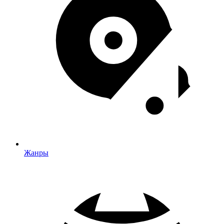
Жанры