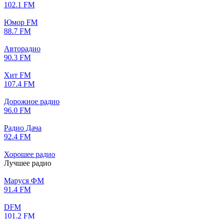
102.1 FM
Юмор FM
88.7 FM
Авторадио
90.3 FM
Хит FM
107.4 FM
Дорожное радио
96.0 FM
Радио Дача
92.4 FM
Хорошее радио
Лучшее радио
Маруся ФМ
91.4 FM
DFM
101.2 FM