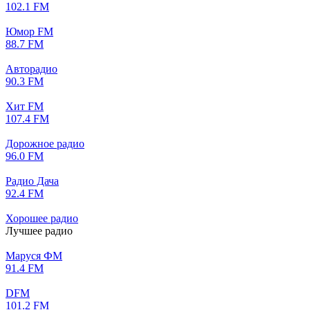
102.1 FM
Юмор FM
88.7 FM
Авторадио
90.3 FM
Хит FM
107.4 FM
Дорожное радио
96.0 FM
Радио Дача
92.4 FM
Хорошее радио
Лучшее радио
Маруся ФМ
91.4 FM
DFM
101.2 FM