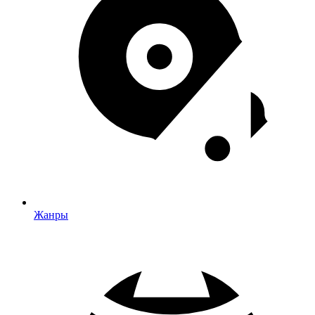
Жанры