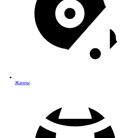
Жанры