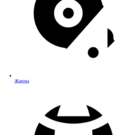
Жанры