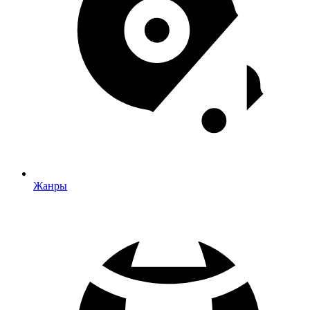
Жанры