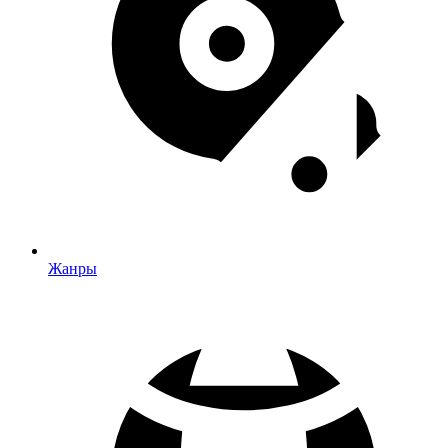
Жанры