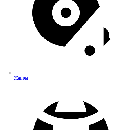
Жанры