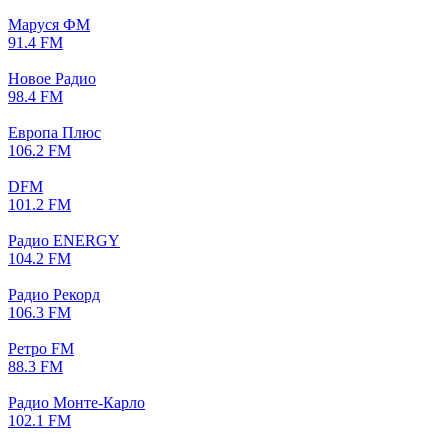
Маруся ФМ
91.4 FM
Новое Радио
98.4 FM
Европа Плюс
106.2 FM
DFM
101.2 FM
Радио ENERGY
104.2 FM
Радио Рекорд
106.3 FM
Ретро FM
88.3 FM
Радио Монте-Карло
102.1 FM