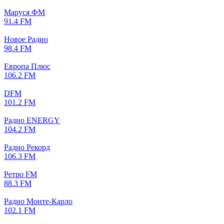
Маруся ФМ
91.4 FM
Новое Радио
98.4 FM
Европа Плюс
106.2 FM
DFM
101.2 FM
Радио ENERGY
104.2 FM
Радио Рекорд
106.3 FM
Ретро FM
88.3 FM
Радио Монте-Карло
102.1 FM