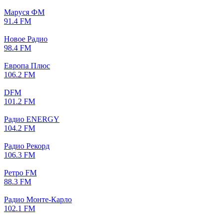
Маруся ФМ
91.4 FM
Новое Радио
98.4 FM
Европа Плюс
106.2 FM
DFM
101.2 FM
Радио ENERGY
104.2 FM
Радио Рекорд
106.3 FM
Ретро FM
88.3 FM
Радио Монте-Карло
102.1 FM