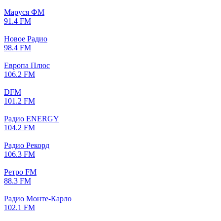
Маруся ФМ
91.4 FM
Новое Радио
98.4 FM
Европа Плюс
106.2 FM
DFM
101.2 FM
Радио ENERGY
104.2 FM
Радио Рекорд
106.3 FM
Ретро FM
88.3 FM
Радио Монте-Карло
102.1 FM