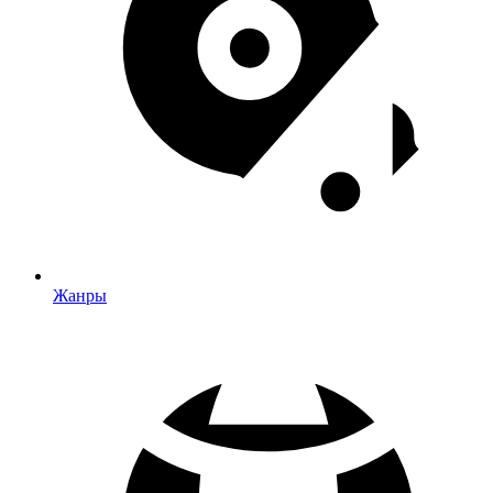
Жанры