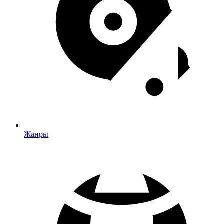
Жанры