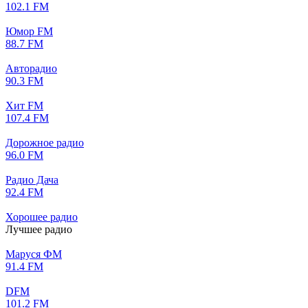
102.1 FM
Юмор FM
88.7 FM
Авторадио
90.3 FM
Хит FM
107.4 FM
Дорожное радио
96.0 FM
Радио Дача
92.4 FM
Хорошее радио
Лучшее радио
Маруся ФМ
91.4 FM
DFM
101.2 FM