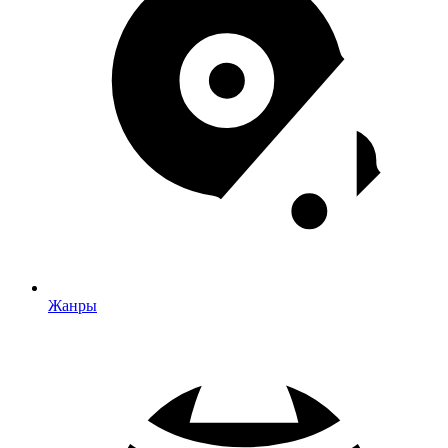
Жанры