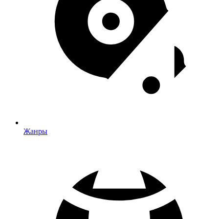
Жанры