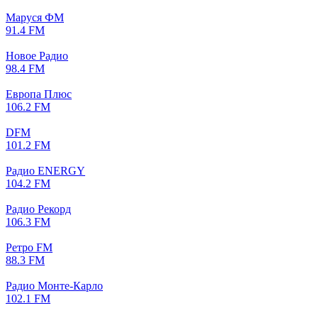
Маруся ФМ
91.4 FM
Новое Радио
98.4 FM
Европа Плюс
106.2 FM
DFM
101.2 FM
Радио ENERGY
104.2 FM
Радио Рекорд
106.3 FM
Ретро FM
88.3 FM
Радио Монте-Карло
102.1 FM