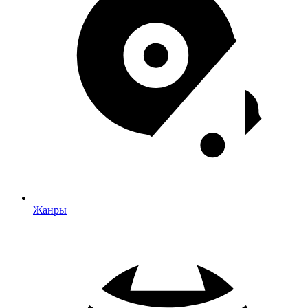
Жанры