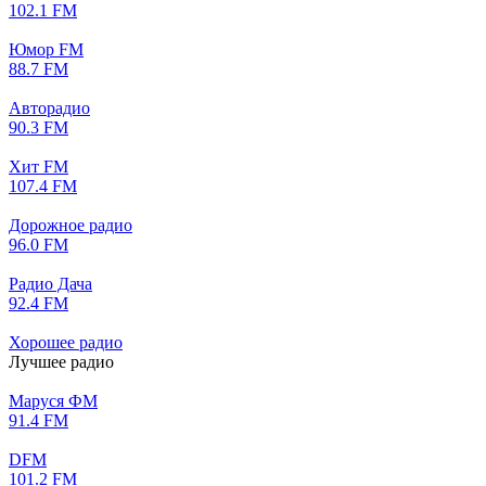
102.1 FM
Юмор FM
88.7 FM
Авторадио
90.3 FM
Хит FM
107.4 FM
Дорожное радио
96.0 FM
Радио Дача
92.4 FM
Хорошее радио
Лучшее радио
Маруся ФМ
91.4 FM
DFM
101.2 FM