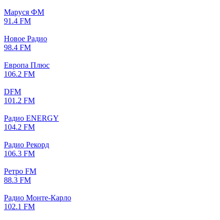
Маруся ФМ
91.4 FM
Новое Радио
98.4 FM
Европа Плюс
106.2 FM
DFM
101.2 FM
Радио ENERGY
104.2 FM
Радио Рекорд
106.3 FM
Ретро FM
88.3 FM
Радио Монте-Карло
102.1 FM