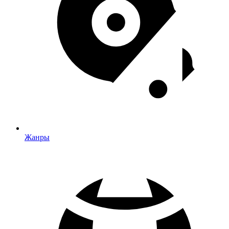
Жанры